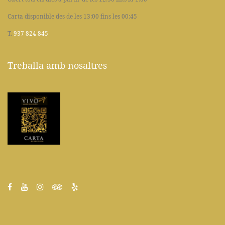
Carta disponible des de les 13:00 fins les 00:45
T.
937 824 845
Treballa amb nosaltres