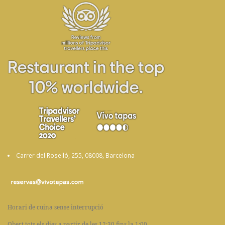
Carrer del Roselló, 255, 08008, Barcelona
Horari de cuina sense interrupció
Obert tots els dies a partir de les 12:30 fins la 1:00