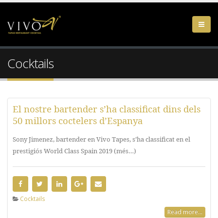
Cocktails
El nostre bartender s’ha classificat dins dels
50 millors coctelers d’Espanya
Sony Jimenez, bartender en Vivo Tapes, s’ha classificat en el
prestigiós World Class Spain 2019 (més…)
Cocktails
Read more...