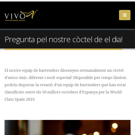
Pregunta pel nostre còctel de el dia!
El nostre equip de bartenders dissenyen setmanalment un còctel
d’autor únic, diferent i molt especial! Disponible per temps limitat,
podràs degustar la creació d’un equip de bartenders que han estat
classificats entre els 50 millors coctelers d’Espanya per la World
Class Spain 2019.