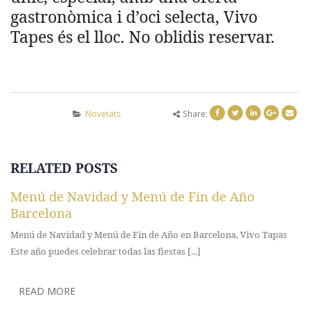
gastronòmica i d’oci selecta, Vivo
Tapes és el lloc. No oblidis reservar.
Novetats
Share:
RELATED
POSTS
Vivo Tapes Restaurant: Excel·lència i Cocteler
En Vivo Tapes Restaurant estem molt orgullosos de que els nostr
s
esforços hagin donat els seus fruits. Estem feliços [...]
READ MORE