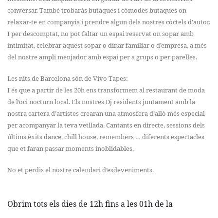
conversar. També trobaràs butaques i còmodes butaques on
relaxar-te en companyia i prendre algun dels nostres còctels d’autor.
I per descomptat, no pot faltar un espai reservat on sopar amb
intimitat, celebrar aquest sopar o dinar familiar o d’empresa, a més
del nostre ampli menjador amb espai per a grups o per parelles.
Les nits de Barcelona són de Vivo Tapes:
I és que a partir de les 20h ens transformem al restaurant de moda
de l’oci nocturn local. Els nostres Dj residents juntament amb la
nostra cartera d’artistes crearan una atmosfera d’allò més especial
per acompanyar la teva vetllada. Cantants en directe, sessions dels
últims èxits dance, chill house, remembers … diferents espectacles
que et faran passar moments inoblidables.
No et perdis el nostre calendari d’esdeveniments.
Obrim tots els dies de 12h fins a les 01h de la