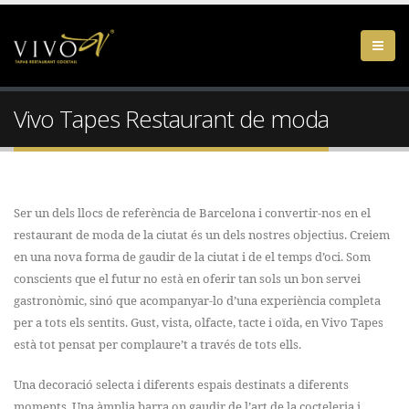
Vivo Tapes Restaurant de moda
Ser un dels llocs de referència de Barcelona i convertir-nos en el
restaurant de moda de la ciutat és un dels nostres objectius. Creiem
en una nova forma de gaudir de la ciutat i de el temps d’oci. Som
conscients que el futur no està en oferir tan sols un bon servei
gastronòmic, sinó que acompanyar-lo d’una experiència completa
per a tots els sentits. Gust, vista, olfacte, tacte i oïda, en Vivo Tapes
està tot pensat per complaure’t a través de tots ells.
Una decoració selecta i diferents espais destinats a diferents
moments. Una àmplia barra on gaudir de l’art de la cocteleria i