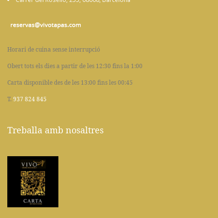
Horari de cuina sense interrupció
Obert tots els dies a partir de les 12:30 fins la 1:00
Carta disponible des de les 13:00 fins les 00:45
T.
937 824 845
Treballa amb nosaltres