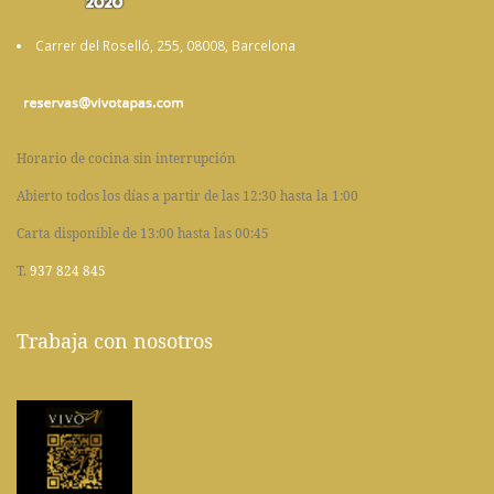
Carrer del Roselló, 255, 08008, Barcelona
Horario de cocina sin interrupción
Abierto todos los días a partir de las 12:30 hasta la 1:00
Carta disponible de 13:00 hasta las 00:45
T.
937 824 845
Trabaja con nosotros