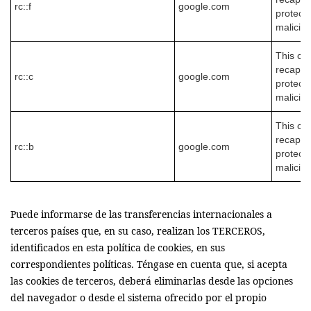
rc::f
google.com
protect 
malicio
This coo
recaptch
rc::c
google.com
protect 
malicio
This coo
recaptch
rc::b
google.com
protect 
malicio
Puede informarse de las transferencias internacionales a
terceros países que, en su caso, realizan los TERCEROS,
identificados en esta política de cookies, en sus
correspondientes políticas. Téngase en cuenta que, si acepta
las cookies de terceros, deberá eliminarlas desde las opciones
del navegador o desde el sistema ofrecido por el propio