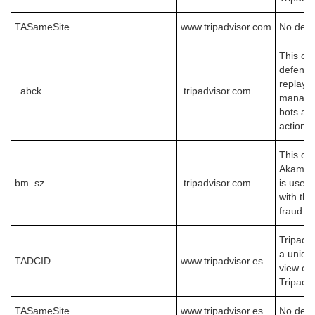
TASameSite
www.tripadvisor.com
No desc
This coo
defend 
replay a
_abck
.tripadvisor.com
manages
bots an
actions.
This coo
Akamai 
bm_sz
.tripadvisor.com
is used
with the
fraud p
Tripadvi
a unique
TADCID
www.tripadvisor.es
view em
Tripadvi
TASameSite
www.tripadvisor.es
No desc