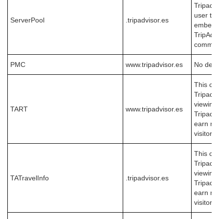
Tripadvi
user tr
ServerPool
.tripadvisor.es
embedde
TripAdvi
commiss
PMC
www.tripadvisor.es
No desc
This coo
Tripadvi
viewing
TART
www.tripadvisor.es
Tripadvi
earn mo
visitor 
This coo
Tripadvi
viewing
TATravelInfo
.tripadvisor.es
Tripadvi
earn mo
visitor 