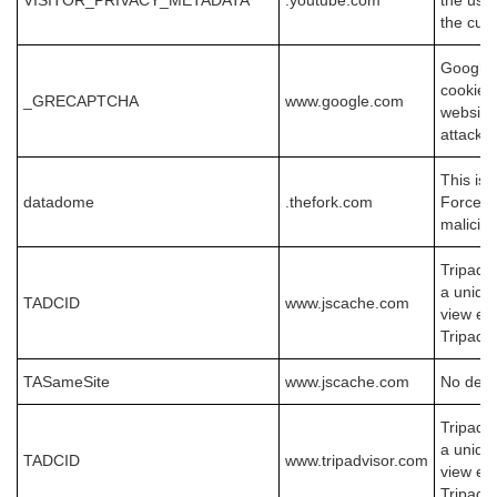
VISITOR_PRIVACY_METADATA
.youtube.com
the user
the cur
Google 
cookie t
_GRECAPTCHA
www.google.com
website
attacks.
This is 
datadome
.thefork.com
Force24
malicious
Tripadvi
a unique
TADCID
www.jscache.com
view em
Tripadvi
TASameSite
www.jscache.com
No desc
Tripadvi
a unique
TADCID
www.tripadvisor.com
view em
Tripadvi