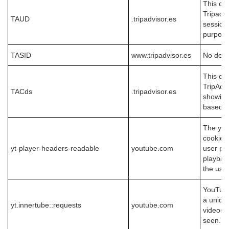
This coo
Tripadvi
TAUD
.tripadvisor.es
session 
purpose
TASID
www.tripadvisor.es
No desc
This coo
TripAdvi
TACds
.tripadvisor.es
showing
based o
The yt-
cookie 
yt-player-headers-readable
youtube.com
user pre
playbac
the use
YouTube 
a uniqu
yt.innertube::requests
youtube.com
videos 
seen.