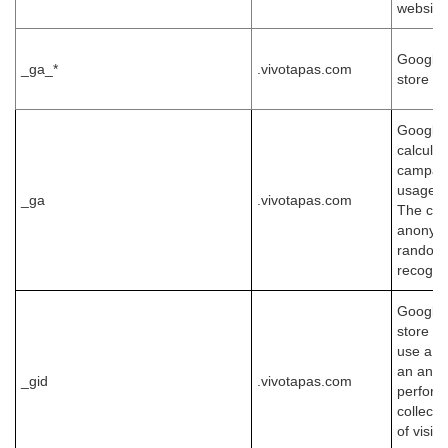
websites
Google A
_ga_*
.vivotapas.com
store a
Google A
calculat
campaig
usage fo
_ga
.vivotapas.com
The coo
anonymo
randoml
recognis
Google A
store in
use a we
an analy
_gid
.vivotapas.com
perform
collect
of visit