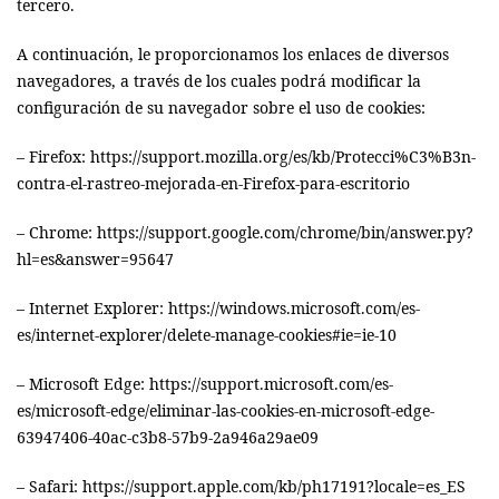
tercero.
A continuación, le proporcionamos los enlaces de diversos
navegadores, a través de los cuales podrá modificar la
configuración de su navegador sobre el uso de cookies:
– Firefox:
https://support.mozilla.org/es/kb/Protecci%C3%B3n-
contra-el-rastreo-mejorada-en-Firefox-para-escritorio
– Chrome:
https://support.google.com/chrome/bin/answer.py?
hl=es&answer=95647
– Internet Explorer:
https://windows.microsoft.com/es-
es/internet-explorer/delete-manage-cookies#ie=ie-10
– Microsoft Edge:
https://support.microsoft.com/es-
es/microsoft-edge/eliminar-las-cookies-en-microsoft-edge-
63947406-40ac-c3b8-57b9-2a946a29ae09
– Safari:
https://support.apple.com/kb/ph17191?locale=es_ES