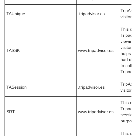
TripAdvi
TAUnique
.tripadvisor.es
visitors
This coo
Tripadvi
viewing
visitor 
TASSK
www.tripadvisor.es
helps to
had cli
to colle
Tripadvi
TripAdvi
TASession
.tripadvisor.es
visitors
This coo
Tripadvi
SRT
www.tripadvisor.es
session 
purpose
This coo