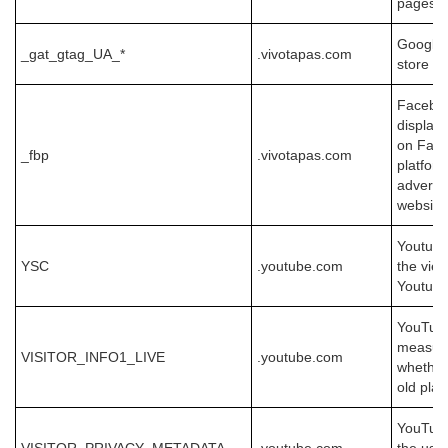
pages t
Google A
_gat_gtag_UA_*
.vivotapas.com
store a 
Faceboo
display
on Face
_fbp
.vivotapas.com
platfor
advertis
website
Youtube 
YSC
.youtube.com
the vie
Youtube
YouTube
measure
VISITOR_INFO1_LIVE
.youtube.com
whether
old play
YouTube 