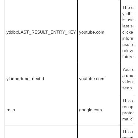
The coo
ytidb:
is used
last sea
ytidb::LAST_RESULT_ENTRY_KEY
youtube.com
clicked 
informat
user ex
relevant
future.
YouTube 
a uniqu
yt.innertube::nextId
youtube.com
videos 
seen.
This coo
recaptch
rc::a
google.com
protect 
malicio
This coo
recaptch