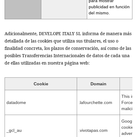
para mostrar
publicidad en función
del mismo.
Adicionalmente, DEVELOPE ITALY SL informa de manera más
detallada de las cookies que utiliza sus titulares, el uso o
finalidad concreta, los plazos de conservación, así como de las
posibles Transferencias Internacionales de datos de cada una
de ellas utilizadas en nuestra página web:
Cookie
Domain
This is 
datadome
.lafourchette.com
Force24
malicious
Google 
cookie 
_gcl_au
.vivotapas.com
advertis