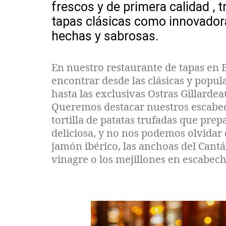
frescos y de primera calidad
,
t
tapas
clásic
a
s como
innovado
hechas
y sabrosas.
En nuestro restaurante de tapas en
encontrar desde las clásicas y popul
hasta las exclusivas Ostras Gillardea
Queremos destacar nuestros escabec
tortilla de patatas trufadas que pre
deliciosa, y no nos podemos olvidar 
jamón ibérico, las anchoas del Cant
vinagre o los mejillones en escabech