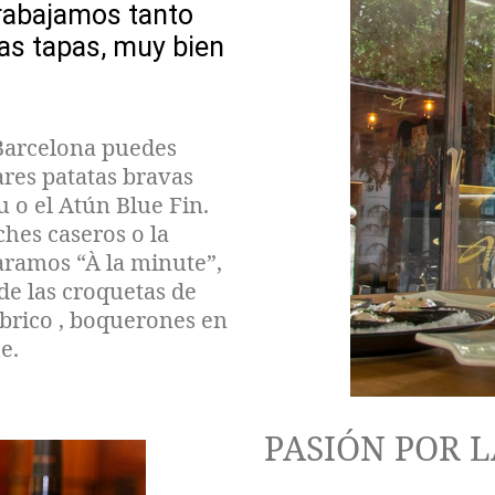
rabajamos
tanto
ras
tapas, muy bien
 Barcelona puedes
ares patatas bravas
u o el Atún Blue Fin.
hes caseros o la
paramos “À la minute”,
de las croquetas de
ábrico , boquerones en
e.
PASIÓN POR L