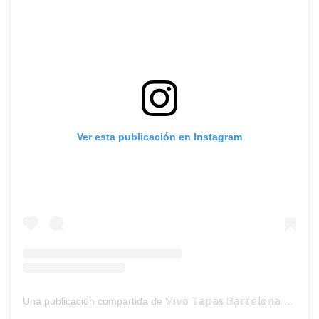
Ver esta publicación en Instagram
Una publicación compartida de 𝕍𝕚𝕧𝕠 𝕋𝕒𝕡𝕒𝕤 𝔹𝕒𝕣𝕔𝕖𝕝𝕠𝕟𝕒 (@vivotapas)