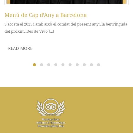
Menú de Cap d’Any a Barcelona
S’acosta el 2025 i amb això el comiat del present any i la benvinguda
del pròxim. Des de Vivo [...]
READ MORE