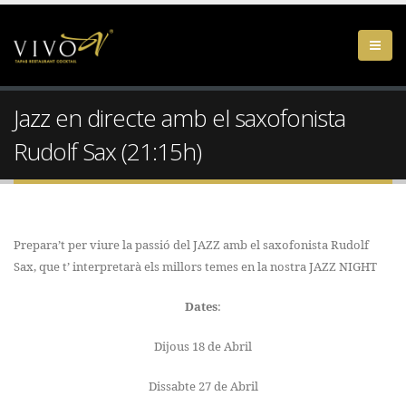
Jazz en directe amb el saxofonista
Rudolf Sax (21:15h)
Prepara’t per viure la passió del JAZZ amb el saxofonista Rudolf
Sax, que t’ interpretarà els millors temes en la nostra JAZZ NIGHT
Dates
:
Dijous 18 de Abril
Dissabte 27 de Abril