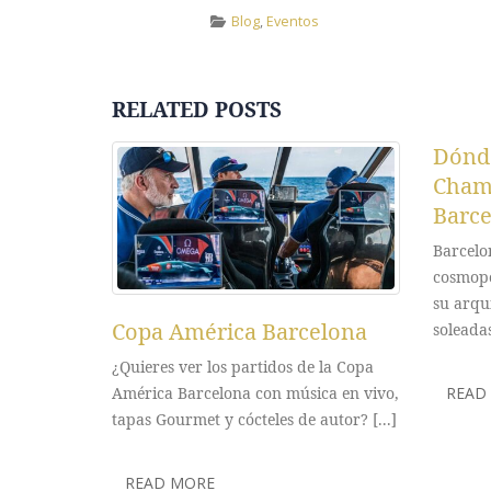
Blog
,
Eventos
RELATED
POSTS
Dónd
Cham
Barce
Barcelo
cosmopo
su arqu
Copa América Barcelona
soleadas
¿Quieres ver los partidos de la Copa
América Barcelona con música en vivo,
READ
el 2026 y
tapas Gourmet y cócteles de autor? [...]
esente año
Desde [...]
READ MORE