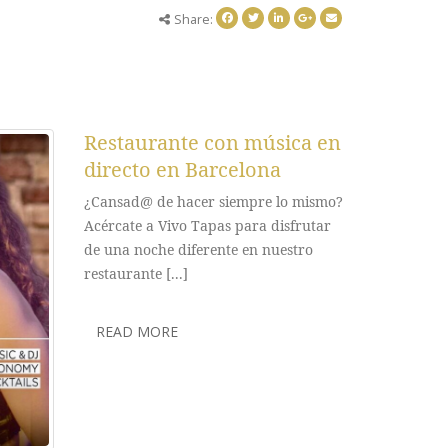
Share:
Restaurante con música en
Menú d
directo en Barcelona
de Fin 
¿Cansad@ de hacer siempre lo mismo?
Menú de F
Acércate a Vivo Tapas para disfrutar
Vivo Tapas
de una noche diferente en nuestro
por todo lo 
restaurante [...]
READ M
READ MORE