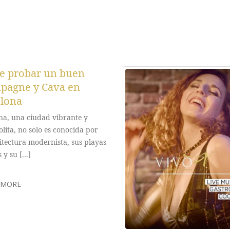
e probar un buen
pagne y Cava en
lona
na, una ciudad vibrante y
lita, no solo es conocida por
itectura modernista, sus playas
 y su [...]
 MORE