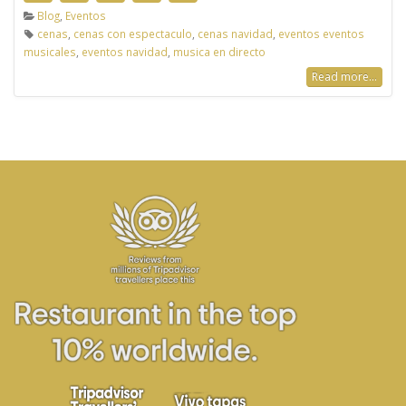
Blog
,
Eventos
cenas
,
cenas con espectaculo
,
cenas navidad
,
eventos eventos
musicales
,
eventos navidad
,
musica en directo
Read more...