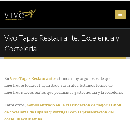
Vivo Tapas Restaurante: Excelencia y
Coctelería
En
Vivo Tapas Restaurante
estamos muy orgullosos de que
nuestros esfuerzos hayan dado sus frutos. Estamos felices de
nuestros nuevos éxitos que premian la gastronomía y la coctelería.
Entre otros,
hemos entrado en la clasificación de mejor TOP 50
de coctelería de España y Portugal con la presentación del
cóctel Black Mamba
.