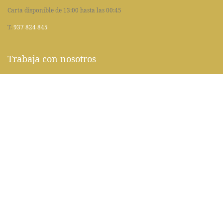
Carta disponible de 13:00 hasta las 00:45
T.
937 824 845
Trabaja con nosotros
Solicitud de factura
Aviso Legal
Política de Cookies