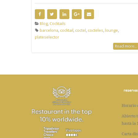
Blog
,
Cocktails
barcelona
,
cocktail
,
coctel
,
cocteles
,
lounge
,
plateselector
Read more...
Horario 
Abierto t
hasta la 
Carta dis